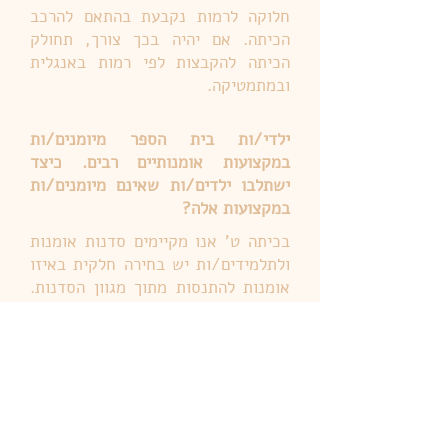
חלוקה לרמות נקבעת בהתאם להרכב
הכיתה. אם יהיה בכך צורך, תחולק
הכיתה להקבצות לפי רמות באנגלית
ובמתמטיקה.
ילדי/ות בית הספר מיומנים/ות
במקצועות אומנותיים רבים. כיצד
ישתלבו ילדים/ות שאינם מיומנים/ות
במקצועות אלה?
בכיתה ט' אנו מקיימים סדנות אומנות
ולתלמידים/ות יש בחירה חלקית באיזו
אומנות להתנסות מתוך מגוון הסדנות.
בכך נשתדל לאפשר לכל ילד/ה
להתנסות גם באומנות שאינה מבוססת
בהכרח על ידע קודם. מעבר לכך, אף
פעם לא מאוחר לרכוש מיומנות חדשה,
אמנותית או אחרת.