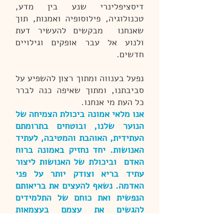
דיסציפלינרי שנע בין מדע,
טכנולוגיה, פילוסופיה ואמנות, תוך
שאנחנו מבקשים להעשיר דעת
ולנוע אל עבר אופקים וגילויים
חדשים.
נפעל בענווה ומתוך רצון להשפיע על
סביבתנו, ומתוך שאיפה כנה לברר
כל העת מי אנחנו.
​אנו מלאי אמונה ביכולת הצמיחה של
הנוער שלנו, ובוטחים בתרומתם
העתידית, האוהבת והמטיבה, לעתיד
האנושות. יחד נחזיק באמונה ברוח
האדם וביכולת של האנושות ליצור
עתיד בריא וצודק יותר על פני
האדמה. נשאף להעצים את בריאותם
הנפשית ואת כוחם של התלמידים
להגשים את עצמם בעצמאות
ובגמישות נוכח עולם מואץ ומשתנה.​