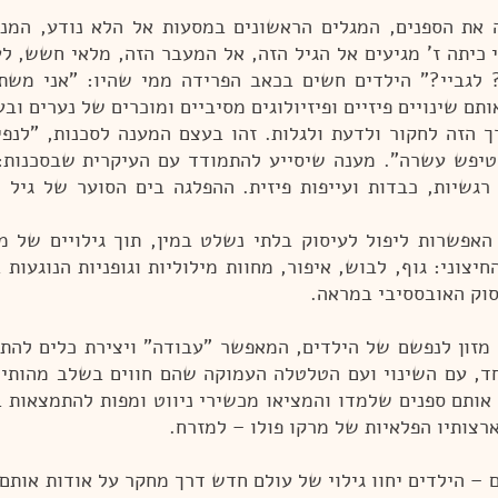
את הספנים, המגלים הראשונים במסעות אל הלא נודע, המנו
י כיתה ז' מגיעים אל הגיל הזה, אל המעבר הזה, מלאי חשש, ל
לגביי?" הילדים חשים בכאב הפרידה ממי שהיו: "אני משתנה
ותם שינויים פיזיים ופיזיולוגים מסיביים ומוכרים של נערים וב
 הזה לחקור ולדעת ולגלות. זהו בעצם המענה לסכנות, "לנפי
 הטיפש עשרה". מענה שיסייע להתמודד עם העיקרית שבסכנות:
 רגשיות, כבדות ועייפות פיזית. ההפלגה בים הסוער של גיל
אפשרות ליפול לעיסוק בלתי נשלט במין, תוך גילויים של מצ'
צוני: גוף, לבוש, איפור, מחוות מילוליות וגופניות הנוגעות ב
סוק האובססיבי במראה.
ה מזון לנפשם של הילדים, המאפשר "עבודה" ויצירת כלים לה
ד, עם השינוי ועם הטלטלה העמוקה שהם חווים בשלב מהותי 
אותם ספנים שלמדו והמציאו מכשירי ניווט ומפות להתמצאות 
רצותיו הפלאיות של מרקו פולו – למזרח.
 – הילדים יחוו גילוי של עולם חדש דרך מחקר על אודות אותם