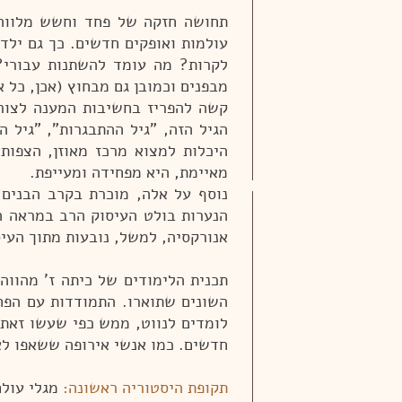
תחושה חזקה של פחד וחשש מלווה 
עולמות ואופקים חדשים. כך גם ילד
לקרות? מה עומד להשתנות עבורי? 
מבפנים וכמובן גם מבחוץ (אכן, כל א
קשה להפריז בחשיבות המענה לצורך
הגיל הזה, "גיל ההתבגרות", "גיל
היכלות למצוא מרכז מאוזן, הצפות
מאיימת, היא מפחידה ומעייפת.
נוסף על אלה, מוכרת בקרב הבנים ה
הנערות בולט העיסוק הרב במראה החי
אנורקסיה, למשל, נובעות מתוך העי
תכנית הלימודים של כיתה ז' מהוו
השונים שתוארו. התמודדות עם הפח
לומדים לנווט, ממש כפי שעשו זאת 
חדשים. כמו אנשי אירופה ששאפו לא
תקופת היסטוריה ראשונה:
מגלי עולם