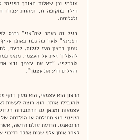
עולמי וכן שאלות הצורך הפנימי ל
הילד בתקופה זו, ומהוות עבורו 
ולגלותה.
בגיל זה נאמר שה"אני" נכנס לפ
הפנימי" שעד כה נכח באופן עקיף 
טמון ברצון העז לגלות, לדעת, לחק
להשליך זאת על העצמי. ממש כמו 
שבדלפי: "דע את עצמך ודע את 
והאלים ודע את עצמך".
הרצון הוא עצמאי, הוא מעין דחף פנ
שהגבילו אותו.
הוא רוצה לעשות זאת
עצמאות ומכאן גם ההתנגדות הגדולה 
השינוי הוא תחילתה או הולדתה של 
הרנסאנס. תודעת עולם חדשה, אשר 
לאחר אותן אלף שנות אפֵלה ודיכוי 