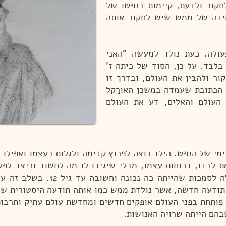
חקור ולדעת, קיימות בנפשו של
חידה של ממש שיש לחקור אותה
עולה. כעת נולד למעשה "האני
בלבד. על כן, הסוד של כיתה ז'
ור ולהבין את העולם, ובדרך זו
הכתובת שעמדה במשכן האורַקל
העולם והאלים, דע את העולם
ימי של הנפש. הילד רוצה לפרוץ קדימה ולגלות בעצמו ואפילו
 לבדו, בכוחות עצמו, מבלי שיגידו לו מה לחשוב וכיצד לפעו
לסמכות שהייתה כה נכונה וחשובה עד גיל 12.
בשלב זה על
תודעה חדשה, אשר נולדת ממש כמו אותה תודעה היסטורית שמו
פותחת בפני העולם אופקים חדשים ומחדשת עולם עתיק ותרבו
שבהם הייתה שרויה האנושות.