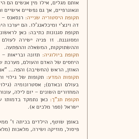
אותם מגלים, אילו מין אנשים הם הי
וגאוגרפיים, אך גם נפשיים אישיים ופ
תקופת היסטוריה שנייה:
רנסאנס – ה
דה וינצ'י ומיכלאנג'לו. הם יערכו ה
תקופת סגנונות כתיבה: כאן לראשונ
ומסוגננת. זו פניה ישירה לעול
וההשתוקקות, המשאלה וההפתעה.
תקופת ביולוגיה:
תזונה ובריאות – כ
היחסים של האדם והעולם, מערכת של 
האוזן, הראש (החשיבה) והפה... "אנ
תקופות המדע:
תקופות של גילוי וה
בעולם ובאדם); אסטרונומיה (גילו
המחזורים השונים – יום לילה, עונות
תקופת תנ"ך:
כאן נתמקד בדמותו של
ישראל (ספר מלכים א).
באופן שוטף, הילדים בכיתה ז' ממ
פיסול, מוזיקה ושירה, מלאכות (מלא