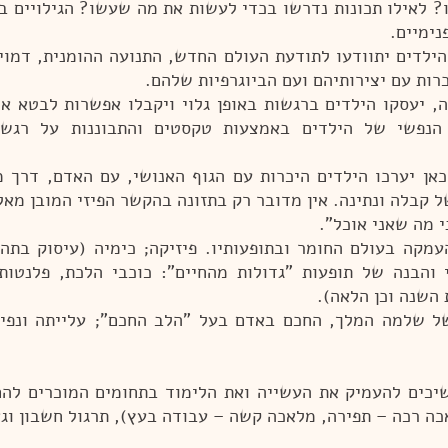
ו? לאילו תכונות נדרשו בכדי לעשות את מה שעשו? הגילויים בתק
נימיים.
ילדים יתוודעו לתודעת העולם החדש, התנועה ההומנית, דמויו
יכרות עם יצירותיהם ועם הביוגרפיות שלהם.
ה, יעסקו הילדים ברגשות באופן גלוי ויקבלו אפשרות לבטא או
ם הנפשי של הילדים באמצעות טקסטים והתבוננות על רגש
אן יערכו הילדים היכרות עם הגוף האנושי, עם האדם, דרך 
קבלה ונתינה. אין מדובר רק בתזונה בהקשר הפיזי המובן מאלי
י מה שאני אוכל".
עמקה בעולם החומר ובתופעותיו. פיזיקה; כימיה (עיסוק בתה
י והבנה של תופעות "גדולות מהחיים": כוכבי הלכת, פלנטות
 השנה וכן הלאה).
 שלמה המלך, החכם באדם בעל "הלב החכם"; עלייתה ונפיל
שיכים להעמיק את העשייה ואת הלימוד בתחומים המוכרים להם
כה רכה – תפירה, מלאכה קשה – עבודה בעץ), תרגול חשבון וגא