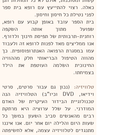
קשות ומסוכנות, אולם לא כל המחלות הנן
כאלה. רצוי להתייעץ עם רופא בית ספר
לפני נטילת כל חיסון וחיסון.
בית הספר עובד באופן קבוע עם רופא,
שפועל מתוך אותה השקפה
רוחנית-תרבותית של תפיסת חינוך ולדורף.
אנו ממליצים מאד לפנות לרופא זה ולעבוד
עמו במסגרת הרפואה האנתרופוסופית. כך
מהווה הטיפול הבריאותי חלק מההוויה
החינוכית השלמה העוטפת את הילד
בצמיחתו.
טלוויזיה:
(נכון גם עבור סרטים, סרטי
וידיאו, DVD וכיו"ב) הטלוויזיה הנה
טכנולוגיית הבידור העיקרית של האדם
המודרני. על שלל ערוציה היא מרתקת
רבים מהאנשים סביב השעון במשך כל
שעות היום והלילה יום אחר יום. אנו איננו
מתנגדים לטלוויזיה עצמה, אלא לחשיפתה