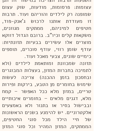
השפעות תרבות הצריכה במישור זה הנן
עצומות: פרסומות, מודעות, שוק עצום
שמופנה רק לילדים והוריהם ועוד. תרבות
זו מעודדת אותנו לרכוש ג'אנק-פוד,
חטיפים למיניהם, ממתקים מגוונים,
משקאות קלים וכיו"ב. ברובם הגדול דווקא
מוצרים אלו עשירים בבעיות תזונתיות:
עודף שומן רווי, עודף סוכרים, תוספים
כימיים שונים, צבעי מאכל ועוד.
תזונה שמכוונת ומותאמת לילדים (ולא
לתמיכה בחברות המזון, בעצלות המבוגרים
ובחסכון בזמן ההכנה) צריכה לעשות
שימוש בחומרים מן הטבע, בירקות ופירות
טריים, במזון מלא ככל האפשר – קמח
מלא, דגנים מלאים – בחומרים איכותיים
ובבישול בסיר או בתנור ולא באמצעים
אלקטרוניים. יש להימנע בשנים הראשונות
של חיי הילד מכל סוגי החטיפים,
הממתקים, המזון המהיר וכל סוגי המזון