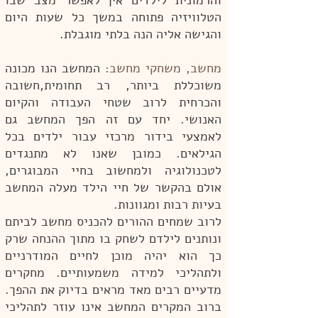
והרמונית לילדים אין לאפשר מצב שבו
הטלוויזיה פתוחה במשך כל שעות היום
והגישה אליה הנה בלתי מוגבלת.
מחשב, משחקי מחשב:
המחשב הנו מכונה
משוכללת ביותר, רב תחומית,חשובה
והכרחית לרוב שטחי העבודה והקיום
האנושי. יחד עם זה הפך המחשב גם
לאמצעי בידור מרכזי עבור ילדים בכל
הגילאים. כמובן שאנו לא מתנגדים
לטכנולוגיה ולמחשוב בחיי המבוגרים,
אולם בהקשר של חיי הילד מעלה המחשב
בעיות רבות ומגוונות.
לרוב שמחים ההורים להכניס מחשב לביתם
ונותנים לילדם לשחק בו מתוך ההנחה שרק
כך הוא יהיה מוכן לחיים המודרניים
ולתהליכי למידה משמעותיים. מחקרים
מדעיים רבים מאד מראים בדיוק את ההפך.
ברוב המקרים המחשב אינו עוזר לתהליכי