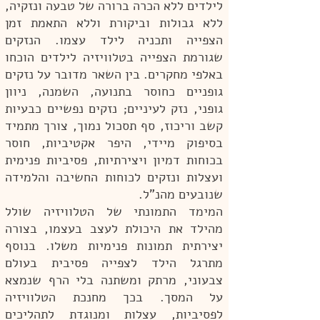
לילדים ללא הכרה ברורה של טבעה ונזקיה,
ללא גבולות וביקורת וללא התאמת זמן
הצפייה ותכניה לילד עצמו. הנזקים
שגורמת הצפייה בטלוויזיה לילדים הוכחו
באלפי מחקרים. בין השאר מדובר על נזקים
גופניים כחוסר בתנועה, השמנה, ניוון
גופני, נזק לעיניים; נזקים נפשיים כבעיות
קשב וריכוז, סף תסכול נמוך, צורך מתמיד
בסיפוק מיידי, היפר אקטיביות, חוסר
בכוחות דמיון ויצירתיות, פסיביות פנימית
ועצלות ונזקים לכוחות החשיבה והלמידה
שנובעים מהנ"ל.
המימד התמונתי של הטלוויזיה שולל
מהילד את היכולת לעצב בעצמו, בצורה
יצירתית תמונות פנימיות משלו. בנוסף
מתרגל הילד לצפייה פסיבית בעולם
צבעוני, מרתק ומשתנה בלי הרף שנמצא
על המסך. בכך מחנכת הטלוויזיה
לפסיביות, עצלות ומנוגדת לתהליכים