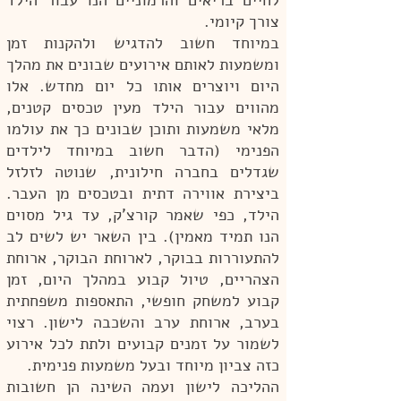
לחיים בריאים והרמוניים הנו עבור הילד
צורך קיומי.
במיוחד חשוב להדגיש ולהקנות זמן
ומשמעות לאותם אירועים שבונים את מהלך
היום ויוצרים אותו כל יום מחדש. אלו
מהווים עבור הילד מעין טכסים קטנים,
מלאי משמעות ותוכן שבונים כך את עולמו
הפנימי (הדבר חשוב במיוחד לילדים
שגדלים בחברה חילונית, שנוטה לזלזל
ביצירת אווירה דתית ובטכסים מן העבר.
הילד, כפי שאמר קורצ'ק, עד גיל מסוים
הנו תמיד מאמין). בין השאר יש לשים לב
להתעוררות בבוקר, לארוחת הבוקר, ארוחת
הצהריים, טיול קבוע במהלך היום, זמן
קבוע למשחק חופשי, התאספות משפחתית
בערב, ארוחת ערב והשכבה לישון. רצוי
לשמור על זמנים קבועים ולתת לכל אירוע
כזה צביון מיוחד ובעל משמעות פנימית.
ההליכה לישון ועמה השינה הן חשובות