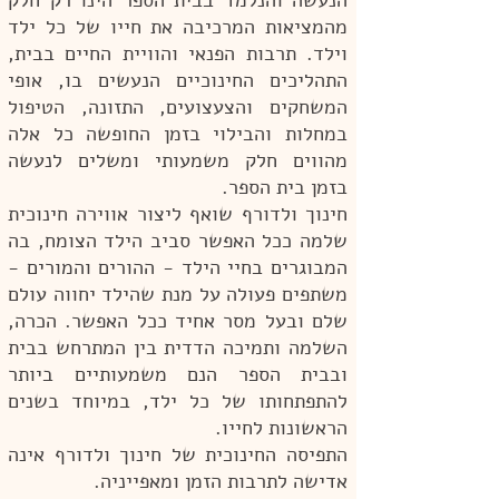
הנעשה והנלמד בבית הספר הינו רק חלק
מהמציאות המרכיבה את חייו של כל ילד
וילד. תרבות הפנאי והוויית החיים בבית,
התהליכים החינוכיים הנעשים בו, אופי
המשחקים והצעצועים, התזונה, הטיפול
במחלות והבילוי בזמן החופשה כל אלה
מהווים חלק משמעותי ומשלים לנעשה
בזמן בית הספר.
חינוך ולדורף שואף ליצור אווירה חינוכית
שלמה ככל האפשר סביב הילד הצומח, בה
המבוגרים בחיי הילד - ההורים והמורים -
משתפים פעולה על מנת שהילד יחווה עולם
שלם ובעל מסר אחיד ככל האפשר. הכרה,
השלמה ותמיכה הדדית בין המתרחש בבית
ובבית הספר הנם משמעותיים ביותר
להתפתחותו של כל ילד, במיוחד בשנים
הראשונות לחייו.
התפיסה החינוכית של חינוך ולדורף אינה
אדישה לתרבות הזמן ומאפייניה.