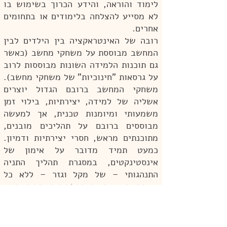
לימוד והוראה, והידע הכרוך בשימוש בו
לא מסייע להצלחה בלימודים או בתחומים
אחרים.
רובה של האינטראקציה בין הילדים לבין
המחשב מבוססת על משחקי מחשב (כאשר
גם תוכנות הלמידה השונות מבוססות לרוב
על גרסאות "חינוכיות" של משחקי מחשב).
משחקי המחשב ברובם הגדול יוצרים
אשליה של למידה, יצירתיות, בילוי זמן
משמעותי ומיומנות טכנית, אך למעשה
מבוססים ברובם על תהליכים מובנים,
מתוכנתים מראש, חסרי יצירתיות ודמיון.
כמעט תמיד מדובר על אימון של
אינסטינקטים, במסגרת תהליך התניה
התנהגותי – של מקל וגזר – ללא כל
יצירתיות, עצמאות מחשבתית, מקוריות או
טיפוח כל שהוא של ייחודיות הילד עצמו.
מחקרים מצביעים על נזקים ממשיים
שמשחקי המחשב גורמים לילד, החל